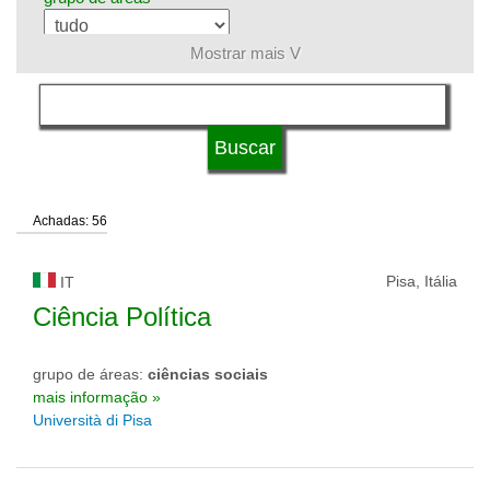
Mostrar mais V
língua
tipo de universidade
Achadas: 56
status de universidade
Pisa, Itália
IT
Ciência Política
grupo de áreas:
ciências sociais
mais informação »
Università di Pisa