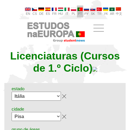
EN
CS
DE
ES
FR
HU
IT
PL
PT
РУ
SK
TR
УК
AR
中文
Licenciaturas (Cursos
de 1.º Ciclo)
estado
cidade
grupo de áreas