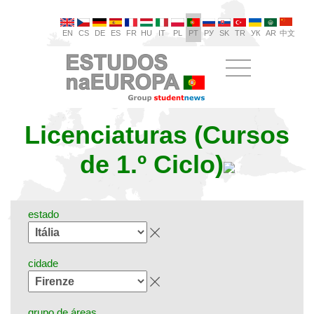
EN
CS
DE
ES
FR
HU
IT
PL
PT
РУ
SK
TR
УК
AR
中文
Licenciaturas (Cursos
de 1.º Ciclo)
estado
cidade
grupo de áreas