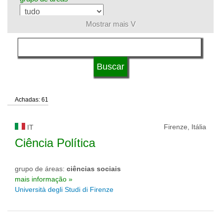
Mostrar mais V
língua
tipo de universidade
Achadas: 61
status de universidade
Firenze, Itália
IT
Ciência Política
grupo de áreas:
ciências sociais
mais informação »
Università degli Studi di Firenze