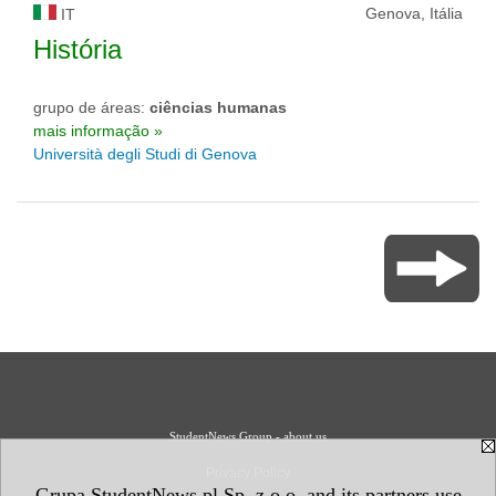
Genova, Itália
IT
História
grupo de áreas:
ciências humanas
mais informação »
Università degli Studi di Genova
StudentNews Group - about us
Privacy Policy
Grupa StudentNews.pl Sp. z o.o. and its partners use