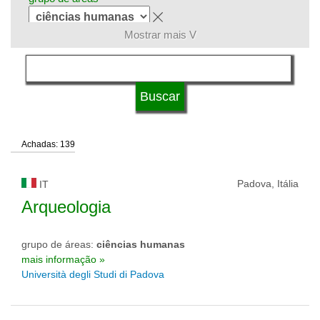
Mostrar mais V
língua
tipo de universidade
Achadas: 139
status de universidade
Padova, Itália
IT
Arqueologia
grupo de áreas:
ciências humanas
mais informação »
Università degli Studi di Padova