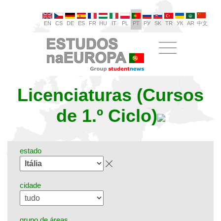
EN
CS
DE
ES
FR
HU
IT
PL
PT
РУ
SK
TR
УК
AR
中文
Licenciaturas (Cursos
de 1.º Ciclo)
estado
cidade
grupo de áreas