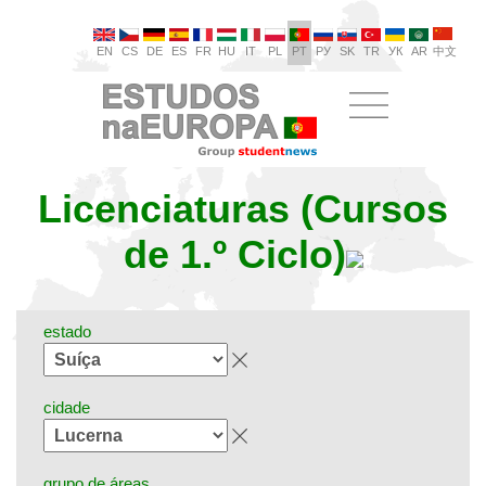
EN
CS
DE
ES
FR
HU
IT
PL
PT
РУ
SK
TR
УК
AR
中文
Licenciaturas (Cursos
de 1.º Ciclo)
estado
cidade
grupo de áreas