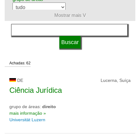
Mostrar mais V
língua
tipo de universidade
Achadas: 62
status de universidade
DE
Lucerna, Suíça
Ciência Jurídica
grupo de áreas:
direito
mais informação »
Universität Luzern