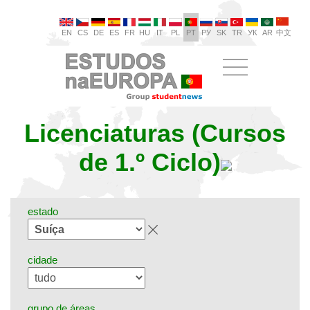
EN
CS
DE
ES
FR
HU
IT
PL
PT
РУ
SK
TR
УК
AR
中文
Licenciaturas (Cursos
de 1.º Ciclo)
estado
cidade
grupo de áreas