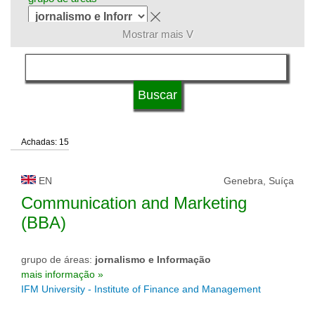
Mostrar mais V
língua
tipo de universidade
Achadas: 15
status de universidade
EN
Genebra, Suíça
Communication and Marketing
(BBA)
grupo de áreas:
jornalismo e Informação
mais informação »
IFM University - Institute of Finance and Management