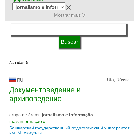
Mostrar mais V
língua
tipo de universidade
Achadas: 5
status de universidade
Ufa, Rússia
RU
Документоведение и
архивоведение
grupo de áreas:
jornalismo e Informação
mais informação »
Башкирский государственный педагогический университет
им. М. Акмуллы