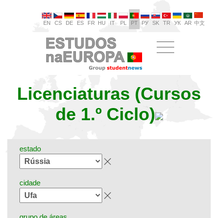
EN
CS
DE
ES
FR
HU
IT
PL
PT
РУ
SK
TR
УК
AR
中文
Licenciaturas (Cursos
de 1.º Ciclo)
estado
cidade
grupo de áreas