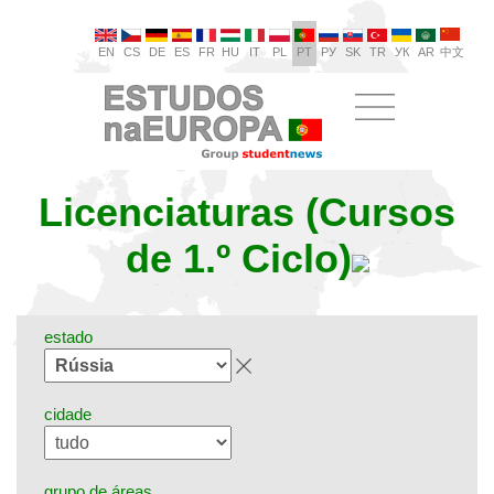
EN
CS
DE
ES
FR
HU
IT
PL
PT
РУ
SK
TR
УК
AR
中文
Licenciaturas (Cursos
de 1.º Ciclo)
estado
cidade
grupo de áreas