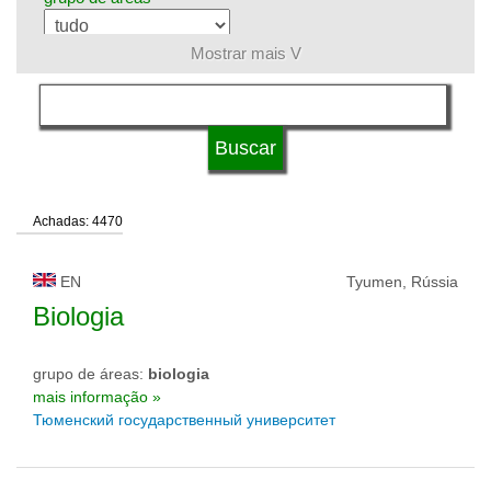
Mostrar mais V
língua
tipo de universidade
Achadas: 4470
status de universidade
EN
Tyumen, Rússia
Biologia
grupo de áreas:
biologia
mais informação »
Тюменский государственный университет