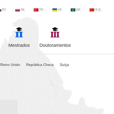
РУ
SK
TR
УК
AR
中文
Mestrados
Doutoramentos
Reino Unido
República Checa
Suíça