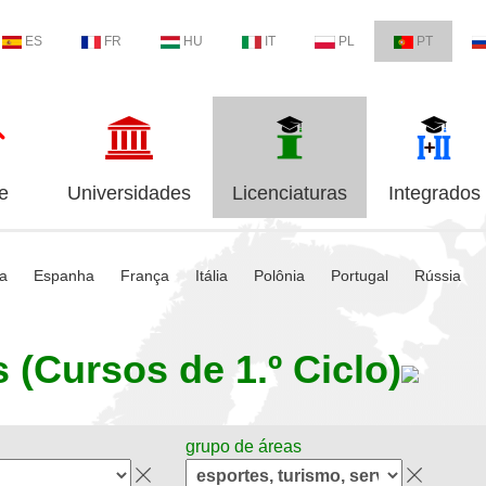
ES
FR
HU
IT
PL
PT
e
Universidades
Licenciaturas
Integrados
ia
Espanha
França
Itália
Polônia
Portugal
Rússia
 (Cursos de 1.º Ciclo)
grupo de áreas