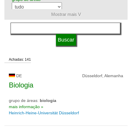
Mostrar mais V
língua
sistema de estudos
Achadas: 141
qualificação
DE
Düsseldorf, Alemanha
tipo de universidade
Biologia
grupo de áreas:
biologia
status de universidade
mais informação »
Heinrich-Heine-Universität Düsseldorf