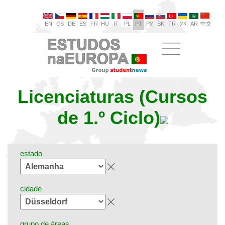
EN
CS
DE
ES
FR
HU
IT
PL
PT
РУ
SK
TR
УК
AR
中文
Licenciaturas (Cursos
de 1.º Ciclo)
estado
cidade
grupo de áreas