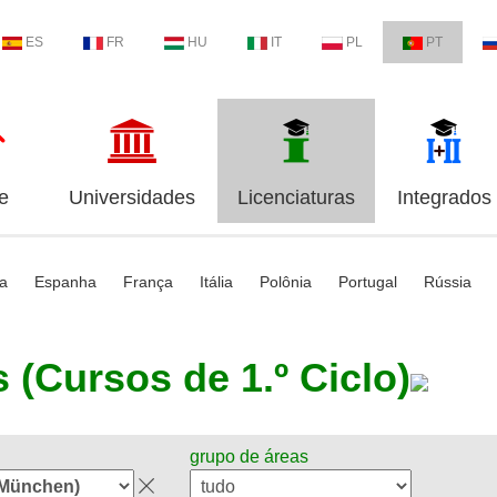
ES
FR
HU
IT
PL
PT
e
Universidades
Licenciaturas
Integrados
ia
Espanha
França
Itália
Polônia
Portugal
Rússia
 (Cursos de 1.º Ciclo)
grupo de áreas