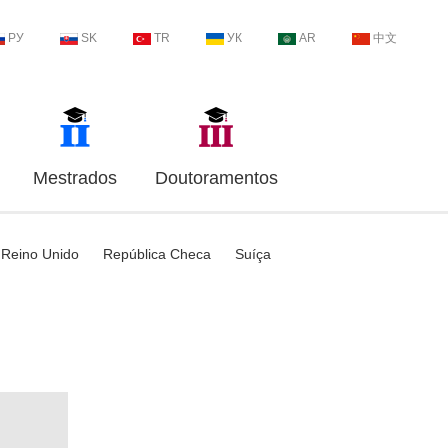
РУ
SK
TR
УК
AR
中文
Mestrados
Doutoramentos
Reino Unido
República Checa
Suíça