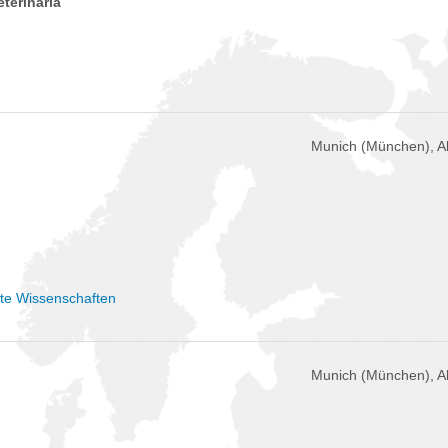
eterinária
Munich (München), 
dte Wissenschaften
Munich (München), 