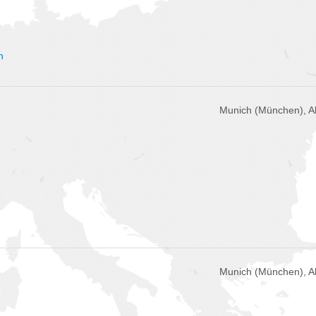
n
Munich (München), 
Munich (München), 