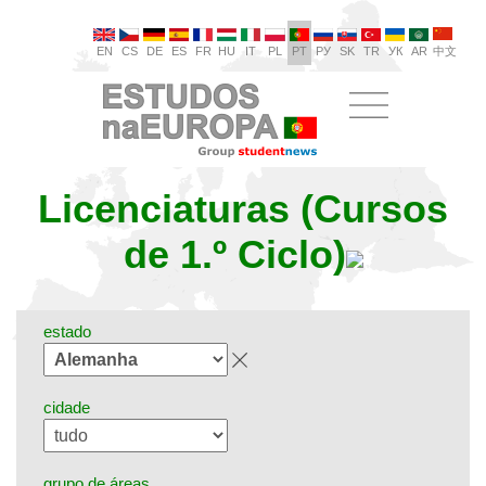
EN
CS
DE
ES
FR
HU
IT
PL
PT
РУ
SK
TR
УК
AR
中文
Licenciaturas (Cursos
de 1.º Ciclo)
estado
cidade
grupo de áreas