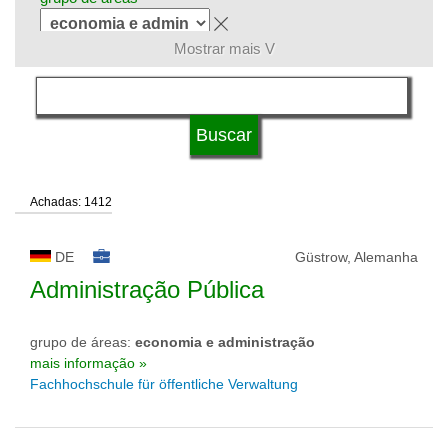
Mostrar mais V
língua
sistema de estudos
Achadas: 1412
qualificação
DE
Güstrow, Alemanha
tipo de universidade
Administração Pública
grupo de áreas:
economia e administração
status de universidade
mais informação »
Fachhochschule für öffentliche Verwaltung