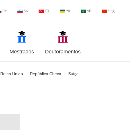
РУ
SK
TR
УК
AR
中文
Mestrados
Doutoramentos
Reino Unido
República Checa
Suíça