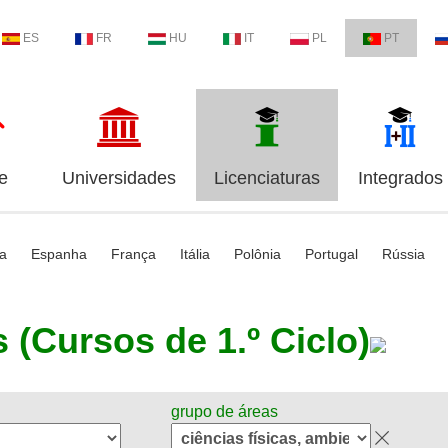
ES
FR
HU
IT
PL
PT
e
Universidades
Licenciaturas
Integrados
ia
Espanha
França
Itália
Polônia
Portugal
Rússia
 (Cursos de 1.º Ciclo)
grupo de áreas