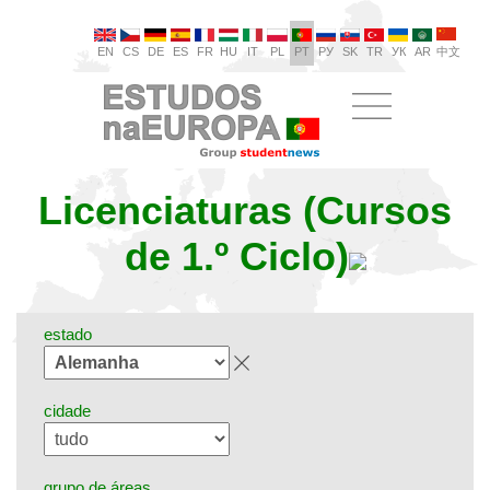
EN
CS
DE
ES
FR
HU
IT
PL
PT
РУ
SK
TR
УК
AR
中文
Licenciaturas (Cursos
de 1.º Ciclo)
estado
cidade
grupo de áreas