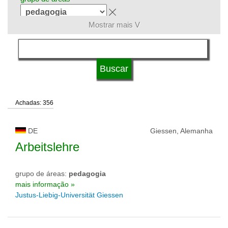
Mostrar mais V
língua
sistema de estudos
Achadas: 356
qualificação
DE
Giessen, Alemanha
tipo de universidade
Arbeitslehre
grupo de áreas:
pedagogia
status de universidade
mais informação »
Justus-Liebig-Universität Giessen