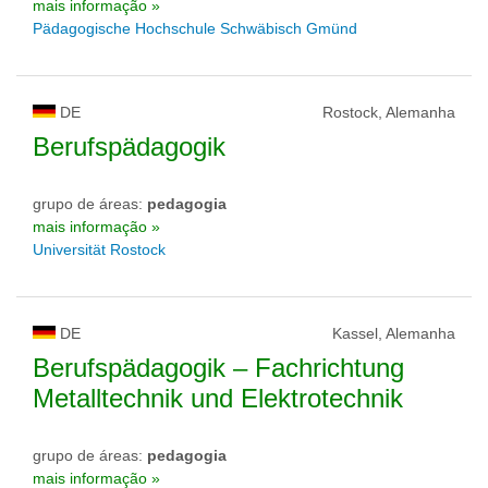
mais informação »
Pädagogische Hochschule Schwäbisch Gmünd
DE
Rostock, Alemanha
Berufspädagogik
grupo de áreas:
pedagogia
mais informação »
Universität Rostock
DE
Kassel, Alemanha
Berufspädagogik – Fach­rich­tung
Me­tall­tech­nik und Elek­tro­tech­nik
grupo de áreas:
pedagogia
mais informação »