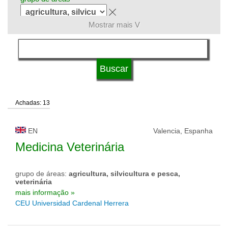
Mostrar mais V
língua
tipo de universidade
Achadas: 13
status de universidade
EN
Valencia, Espanha
Medicina Veterinária
grupo de áreas:
agricultura, silvicultura e pesca,
veterinária
mais informação »
CEU Universidad Cardenal Herrera