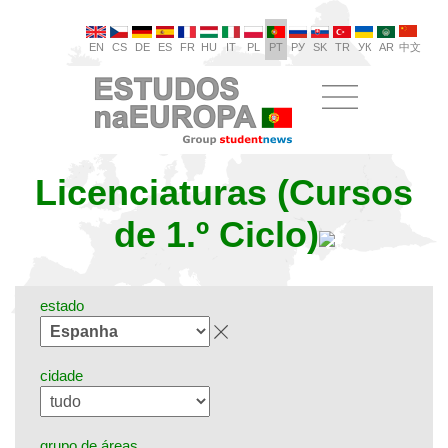
EN
CS
DE
ES
FR
HU
IT
PL
PT
РУ
SK
TR
УК
AR
中文
Licenciaturas (Cursos
de 1.º Ciclo)
estado
cidade
grupo de áreas