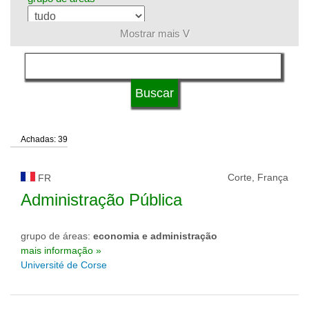
Mostrar mais V
língua
qualificação
Achadas: 39
tipo de universidade
Corte, França
FR
status de universidade
Administração Pública
grupo de áreas:
economia e administração
mais informação »
Université de Corse