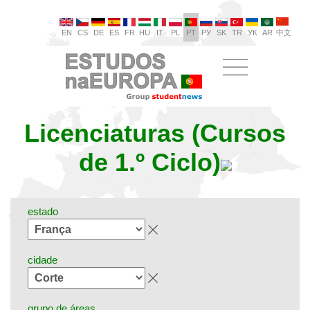
EN
CS
DE
ES
FR
HU
IT
PL
PT
РУ
SK
TR
УК
AR
中文
Licenciaturas (Cursos
de 1.º Ciclo)
estado
cidade
grupo de áreas