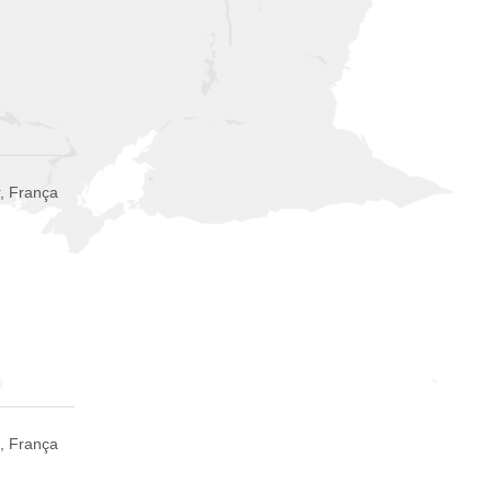
, França
, França