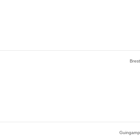
Bres
Guingamp