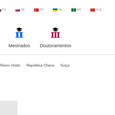
РУ
SK
TR
УК
AR
中文
Mestrados
Doutoramentos
Reino Unido
República Checa
Suíça