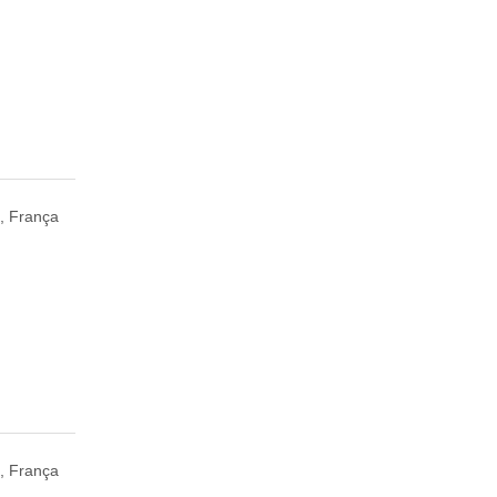
t, França
, França