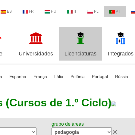
ES
FR
HU
IT
PL
PT
e
Universidades
Licenciaturas
Integrados
ia
Espanha
França
Itália
Polônia
Portugal
Rússia
 (Cursos de 1.º Ciclo)
grupo de áreas