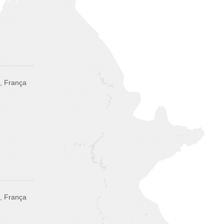
, França
, França