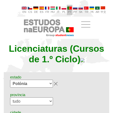
EN
CS
DE
ES
FR
HU
IT
PL
PT
РУ
SK
TR
УК
AR
中文
Licenciaturas (Cursos
de 1.º Ciclo)
estado
província
cidade