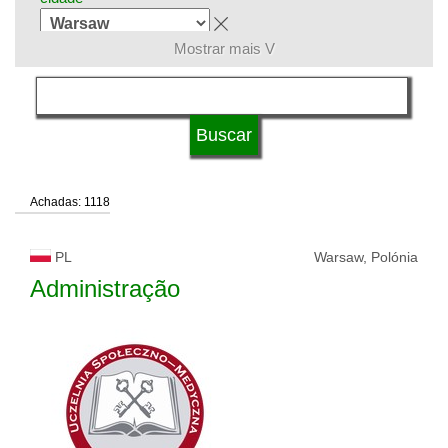
Mostrar mais V
grupo de áreas
língua
Achadas: 1118
sistema de estudos
PL
Warsaw, Polónia
tipo de universidade
Administração
status de universidade