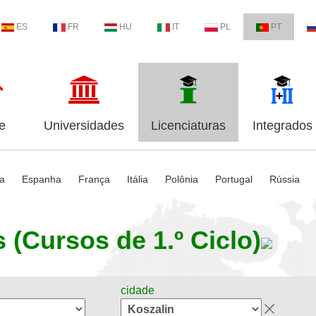
ES
FR
HU
IT
PL
PT
e
Universidades
Licenciaturas
Integrados
ia
Espanha
França
Itália
Polônia
Portugal
Rússia
 (Cursos de 1.º Ciclo)
cidade