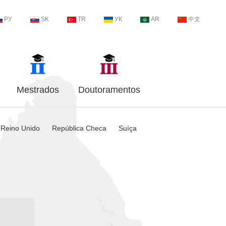
РУ
SK
TR
УК
AR
中文
Mestrados
Doutoramentos
Reino Unido
República Checa
Suíça