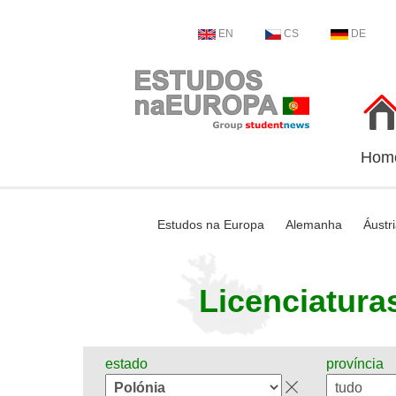
EN
CS
DE
Hom
Estudos na Europa
Alemanha
Áustr
Licenciaturas
estado
província