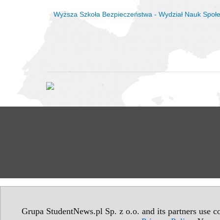
Wyższa Szkoła Bezpieczeństwa - Wydział Nauk Społe
Grupa StudentNews.pl Sp. z o.o. and its partners use co