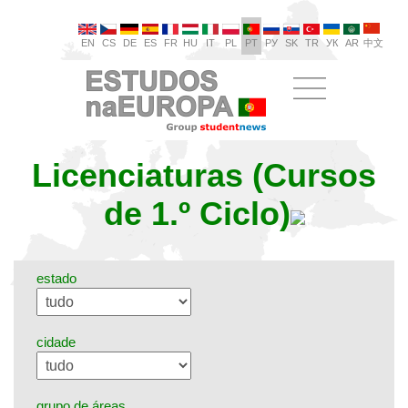
EN
CS
DE
ES
FR
HU
IT
PL
PT
РУ
SK
TR
УК
AR
中文
Licenciaturas (Cursos
de 1.º Ciclo)
estado
cidade
grupo de áreas