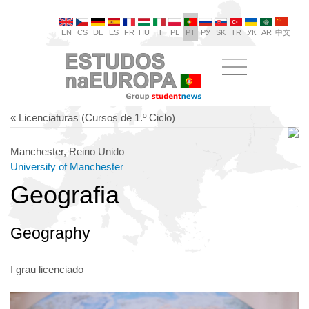
EN
CS
DE
ES
FR
HU
IT
PL
PT
РУ
SK
TR
УК
AR
中文
« Licenciaturas (Cursos de 1.º Ciclo)
Manchester, Reino Unido
University of Manchester
Geografia
Geography
I grau licenciado