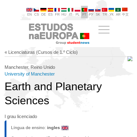
EN
CS
DE
ES
FR
HU
IT
PL
PT
РУ
SK
TR
УК
AR
中文
« Licenciaturas (Cursos de 1.º Ciclo)
Manchester, Reino Unido
University of Manchester
Earth and Planetary
Sciences
I grau licenciado
Língua de ensino:
ingles