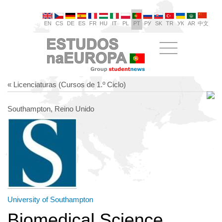
EN
CS
DE
ES
FR
HU
IT
PL
PT
РУ
SK
TR
УК
AR
中文
« Licenciaturas (Cursos de 1.º Ciclo)
Southampton, Reino Unido
University of Southampton
Biomedical Science