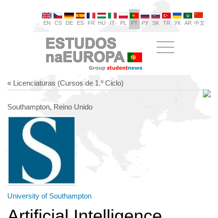
EN
CS
DE
ES
FR
HU
IT
PL
PT
РУ
SK
TR
УК
AR
中文
« Licenciaturas (Cursos de 1.º Ciclo)
Southampton, Reino Unido
University of Southampton
Artificial Intelligence