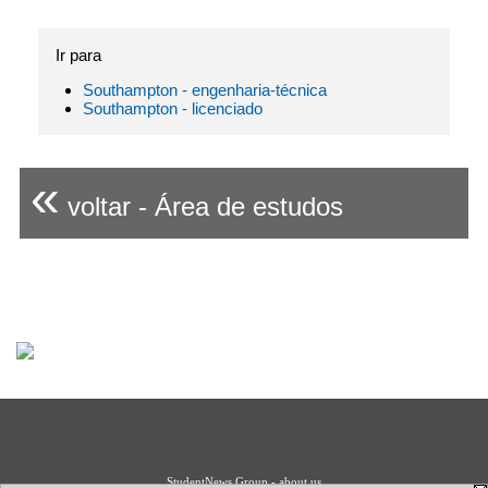
Ir para
Southampton - engenharia-técnica
Southampton - licenciado
«
voltar - Área de estudos
StudentNews Group - about us