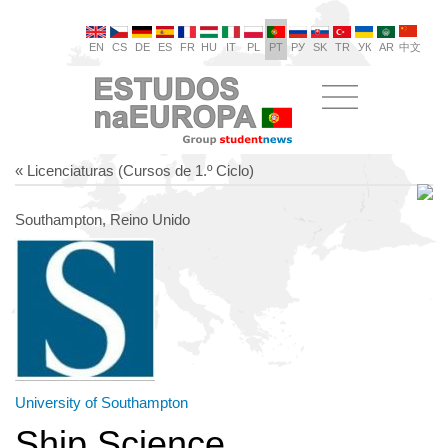
EN
CS
DE
ES
FR
HU
IT
PL
PT
РУ
SK
TR
УК
AR
中文
« Licenciaturas (Cursos de 1.º Ciclo)
Southampton, Reino Unido
University of Southampton
Ship Science