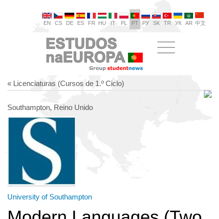
EN
CS
DE
ES
FR
HU
IT
PL
PT
РУ
SK
TR
УК
AR
中文
« Licenciaturas (Cursos de 1.º Ciclo)
Southampton, Reino Unido
University of Southampton
Modern Languages (Two