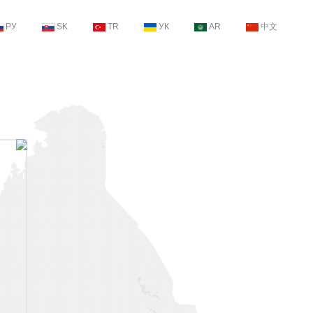
РУ
SK
TR
УК
AR
中文