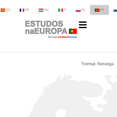
ES
FR
HU
IT
PL
PT
Tromsø, Noruega