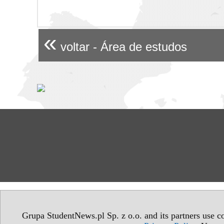
«
voltar - Área de estudos
Grupa StudentNews.pl Sp. z o.o. and its partners use co