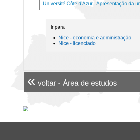
Université Côte d'Azur - Apresentação da u
Ir para
Nice - economia e administração
Nice - licenciado
«
voltar - Área de estudos