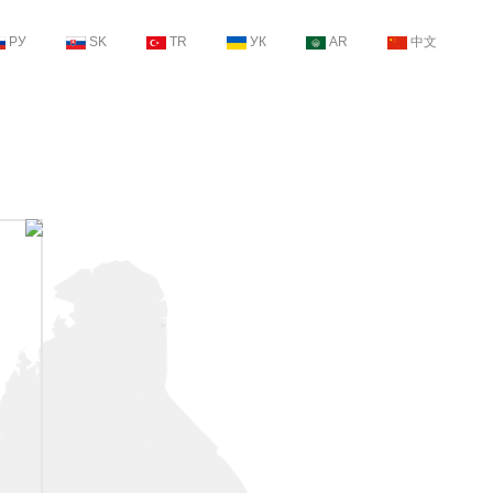
РУ
SK
TR
УК
AR
中文