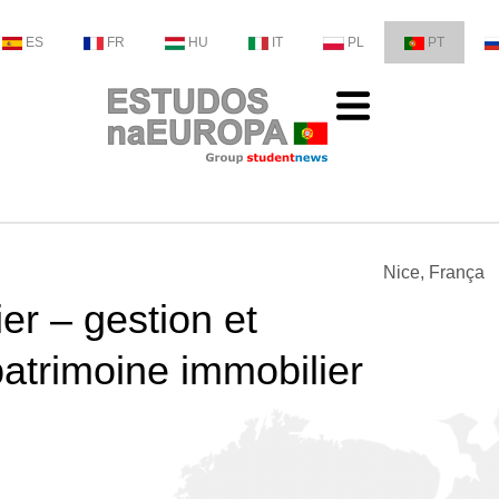
ES
FR
HU
IT
PL
PT
Nice, França
ier – gestion et
atrimoine immobilier