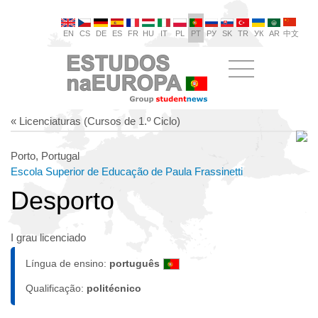
EN
CS
DE
ES
FR
HU
IT
PL
PT
РУ
SK
TR
УК
AR
中文
« Licenciaturas (Cursos de 1.º Ciclo)
Porto, Portugal
Escola Superior de Educação de Paula Frassinetti
Desporto
I grau licenciado
Língua de ensino:
português
Qualificação:
politécnico