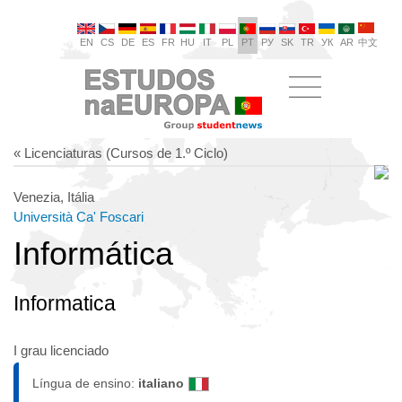
EN
CS
DE
ES
FR
HU
IT
PL
PT
РУ
SK
TR
УК
AR
中文
« Licenciaturas (Cursos de 1.º Ciclo)
Venezia, Itália
Università Ca' Foscari
Informática
Informatica
I grau licenciado
Língua de ensino:
italiano