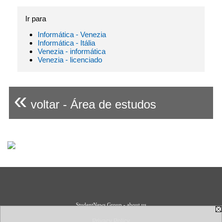
Ir para
Informática - Venezia
Informática - Itália
Venezia - informática
Venezia - licenciado
«
voltar - Área de estudos
StudentNews Group - about us
Privacy Policy