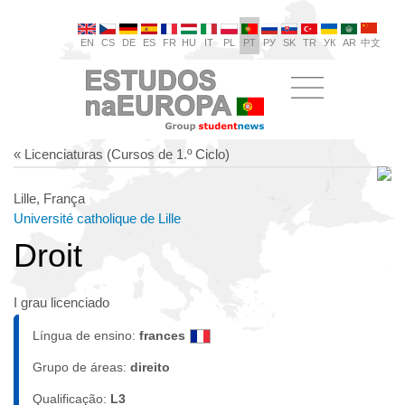
EN
CS
DE
ES
FR
HU
IT
PL
PT
РУ
SK
TR
УК
AR
中文
« Licenciaturas (Cursos de 1.º Ciclo)
Lille, França
Université catholique de Lille
Droit
I grau licenciado
Língua de ensino:
frances
Grupo de áreas:
direito
Qualificação:
L3