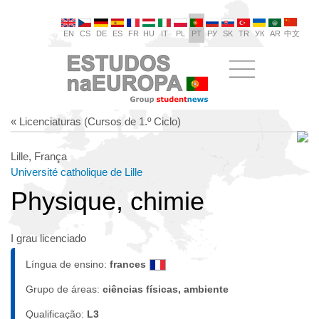
EN
CS
DE
ES
FR
HU
IT
PL
PT
РУ
SK
TR
УК
AR
中文
« Licenciaturas (Cursos de 1.º Ciclo)
Lille, França
Université catholique de Lille
Physique, chimie
I grau licenciado
Língua de ensino:
frances
Grupo de áreas:
ciências físicas, ambiente
Qualificação:
L3