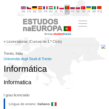
EN
CS
DE
ES
FR
HU
IT
PL
PT
РУ
SK
TR
УК
AR
中文
« Licenciaturas (Cursos de 1.º Ciclo)
Trento, Itália
Università degli Studi di Trento
Informática
Informatica
I grau licenciado
Língua de ensino:
italiano