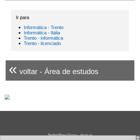
Ir para
Informática - Trento
Informática - Itália
Trento - informática
Trento - licenciado
«
voltar - Área de estudos
StudentNews Group - about us