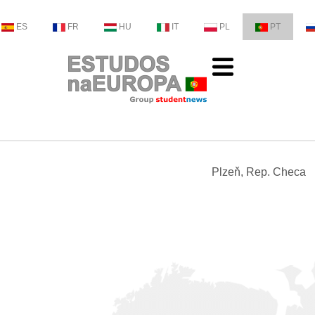
ES
FR
HU
IT
PL
PT
Plzeň, Rep. Checa