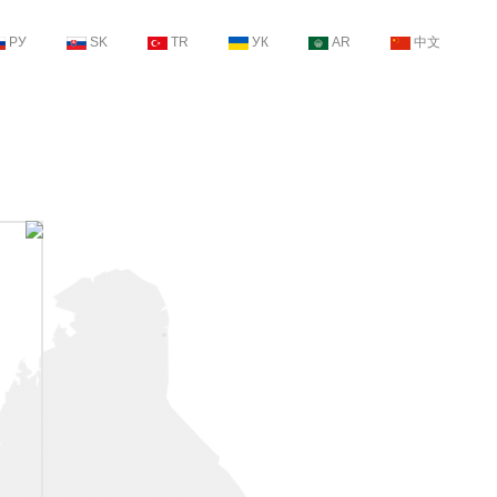
РУ
SK
TR
УК
AR
中文