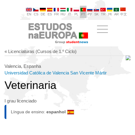
EN
CS
DE
ES
FR
HU
IT
PL
PT
РУ
SK
TR
УК
AR
中文
« Licenciaturas (Cursos de 1.º Ciclo)
Valencia, Espanha
Universidad Católica de Valencia San Vicente Mártir
Veterinaria
I grau licenciado
Língua de ensino:
espanhol