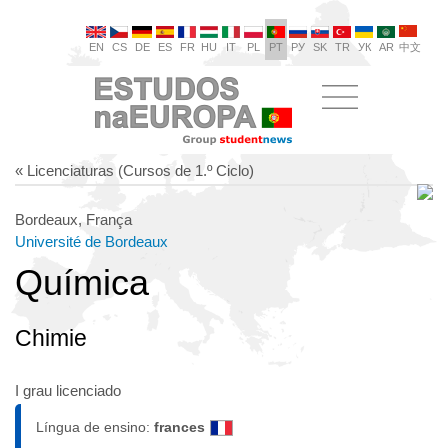
EN
CS
DE
ES
FR
HU
IT
PL
PT
РУ
SK
TR
УК
AR
中文
« Licenciaturas (Cursos de 1.º Ciclo)
Bordeaux, França
Université de Bordeaux
Química
Chimie
I grau licenciado
Língua de ensino:
frances