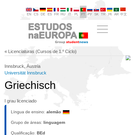
EN
CS
DE
ES
FR
HU
IT
PL
PT
РУ
SK
TR
УК
AR
中文
« Licenciaturas (Cursos de 1.º Ciclo)
Innsbruck, Áustria
Universität Innsbruck
Griechisch
I grau licenciado
Língua de ensino:
alemão
Grupo de áreas:
linguagem
Qualificação:
BEd