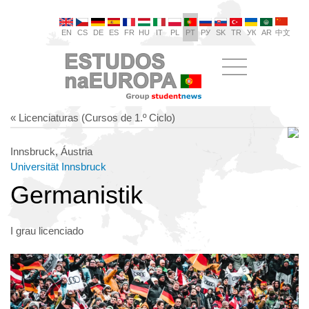
EN
CS
DE
ES
FR
HU
IT
PL
PT
РУ
SK
TR
УК
AR
中文
« Licenciaturas (Cursos de 1.º Ciclo)
Innsbruck, Áustria
Universität Innsbruck
Germanistik
I grau licenciado